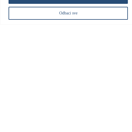
Vrhunska kvaliteta
Odbaci sve
Trudimo se isporučiti svakom kupcu proizvode
visoke kvalitete
Najbolja cijena
Možemo se pohvaliti da imamo najbolje cijene
na EU tržištu