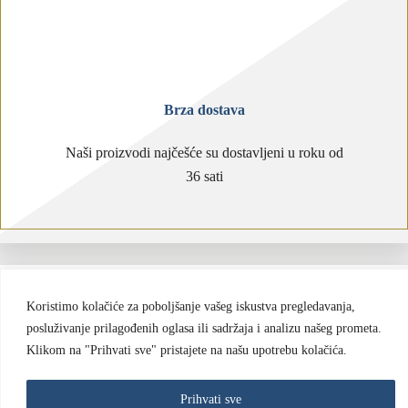
Brza dostava
Naši proizvodi najčešće su dostavljeni u roku od
36 sati
Koristimo kolačiće za poboljšanje vašeg iskustva pregledavanja,
posluživanje prilagođenih oglasa ili sadržaja i analizu našeg prometa.
Klikom na "Prihvati sve" pristajete na našu upotrebu kolačića.
Prihvati sve