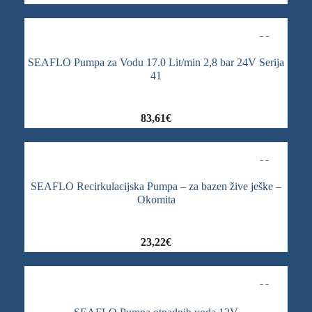
SEAFLO Pumpa za Vodu 17.0 Lit/min 2,8 bar 24V Serija
41
83,61
€
SEAFLO Recirkulacijska Pumpa – za bazen žive ješke –
Okomita
23,22
€