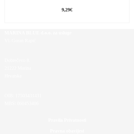
9,29
€
MARINA BLUE d.o.o. za usluge
Vl. Goran Rapić
Dobrečevo 8.
21222 Marina
Hrvatska
OIB: 17503431431
MBS: 060453406
Pravila Privatnosti
Pravna obavijest