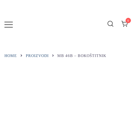
Preskoči
na
sadržaj
0
MARINA
BLUE
HOME
PROIZVODI
MB 46B – BOKOŠTITNIK