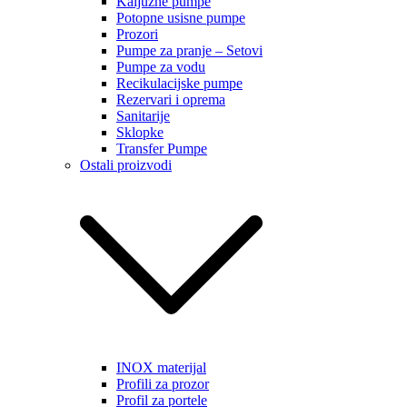
Kaljužne pumpe
Potopne usisne pumpe
Prozori
Pumpe za pranje – Setovi
Pumpe za vodu
Recikulacijske pumpe
Rezervari i oprema
Sanitarije
Sklopke
Transfer Pumpe
Ostali proizvodi
INOX materijal
Profili za prozor
Profil za portele