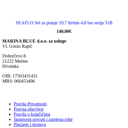
SEAFLO Set za pranje 19,7 lit/min 4,8 bar serija 51B
140,00
€
MARINA BLUE d.o.o. za usluge
Vl. Goran Rapić
Dobrečevo 8.
21222 Marina
Hrvatska
OIB: 17503431431
MBS: 060453406
Pravila Privatnosti
Pravna obavijest
Pravila o kolačićima
Jamstveni povrati i zamjena robe
Plaćanje i dostava