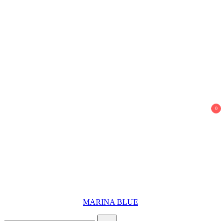
Preskoči
na
sadržaj
0
MARINA BLUE
Traži: