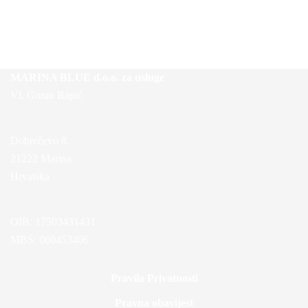
MARINA BLUE d.o.o. za usluge
Vl. Goran Rapić
Dobrečevo 8.
21222 Marina
Hrvatska
OIB: 17503431431
MBS: 060453406
Pravila Privatnosti
Pravna obavijest