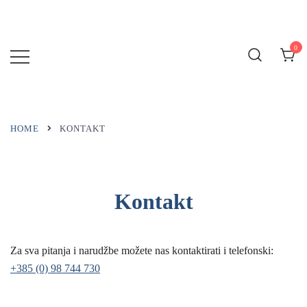
Preskoči
na
sadržaj
0
MARINA
BLUE
HOME
KONTAKT
Kontakt
Za sva pitanja i narudžbe možete nas kontaktirati i telefonski:
+385 (0) 98 744 730