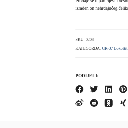
Prodaje se u paru:ljevi i desn
izrađen on nehrđajućeg čelik
SKU:
0208
KATEGORIJA:
GR-37 Bokoštit
PODIJELI: