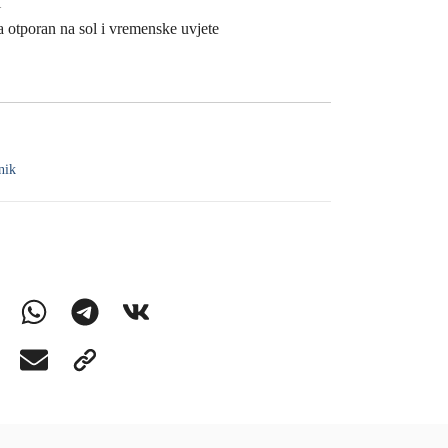
i
a otporan na sol i vremenske uvjete
nik