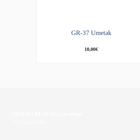
GR-37 Umetak
10,00
€
MARINA BLUE d.o.o. za usluge
Vl. Goran Rapić