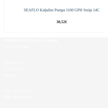
SEAFLO Kaljužne Pumpa 1100 GPH Serija 14C
30,52
€
MARINA BLUE d.o.o. za usluge
Vl. Goran Rapić
Dobrečevo 8.
21222 Marina
Hrvatska
OIB: 17503431431
MBS: 060453406