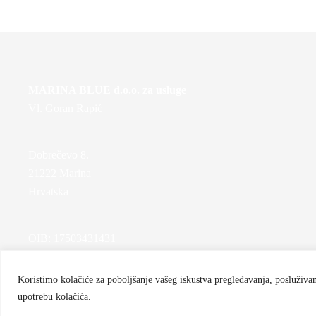
MARINA BLUE d.o.o. za usluge
Vl. Goran Rapić
Dobrečevo 8.
21222 Marina
Hrvatska
OIB: 17503431431
MBS: 060453406
Koristimo kolačiće za poboljšanje vašeg iskustva pregledavanja, posluživanj
upotrebu kolačića.