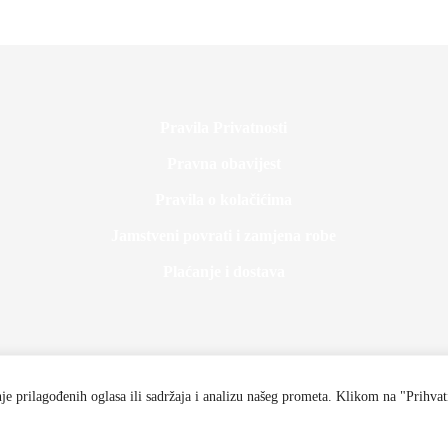
Pravila Privatnosti
Pravna obavijest
Pravila o kolačićima
Jamstveni povrati i zamjena robe
Plaćanje i dostava
e prilagođenih oglasa ili sadržaja i analizu našeg prometa.
Klikom na "Prihvati