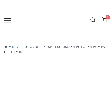
Preskoči
na
sadržaj
0
MARINA
BLUE
HOME
PROIZVODI
SEAFLO USISNA POTOPNA PUMPA
16 LIT/MIN