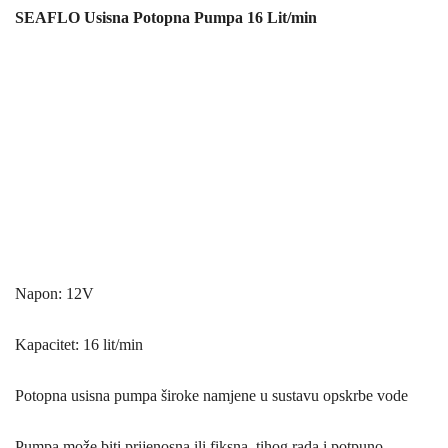
SEAFLO Usisna Potopna Pumpa 16 Lit/min
Napon: 12V
Kapacitet: 16 lit/min
Potopna usisna pumpa široke namjene u sustavu opskrbe vode
Pumpa može biti prijenosna ili fiksna, tihog rada i potpuno