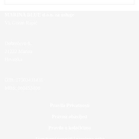
MARINA BLUE d.o.o. za usluge
Vl. Goran Rapić
Dobrečevo 8.
21222 Marina
Hrvatska
OIB: 17503431431
MBS: 060453406
Pravila Privatnosti
Pravna obavijest
Pravila o kolačićima
Jamstveni povrati i zamjena robe