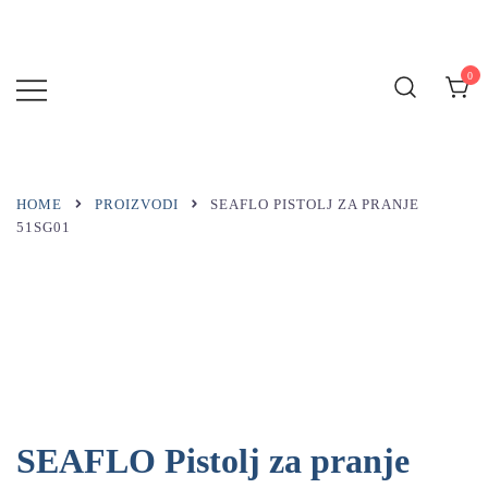
Preskoči
na
sadržaj
0
MARINA
BLUE
HOME
PROIZVODI
SEAFLO PISTOLJ ZA PRANJE
51SG01
SEAFLO Pistolj za pranje