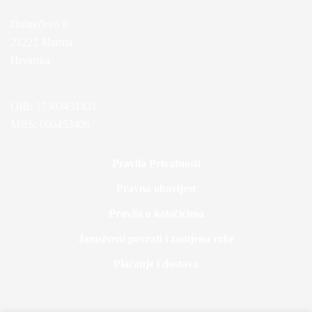
Dobrečevo 8.
21222 Marina
Hrvatska
OIB: 17503431431
MBS: 060453406
Pravila Privatnosti
Pravna obavijest
Pravila o kolačićima
Jamstveni povrati i zamjena robe
Plaćanje i dostava