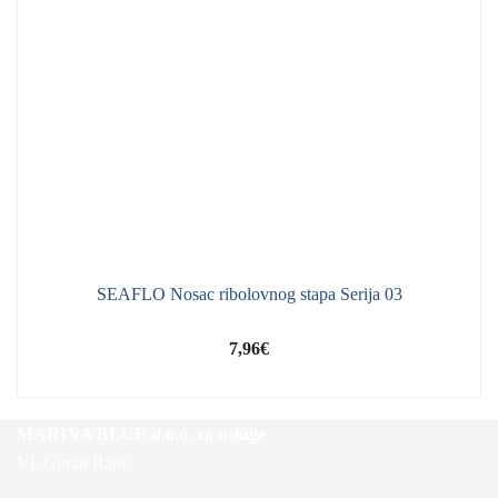
SEAFLO Nosac ribolovnog stapa Serija 03
7,96
€
MARINA BLUE d.o.o. za usluge
Vl. Goran Rapić