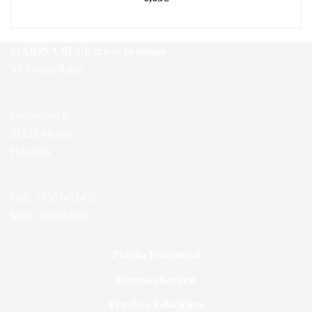
MARINA BLUE d.o.o. za usluge
Vl. Goran Rapić
Dobrečevo 8.
21222 Marina
Hrvatska
OIB: 17503431431
MBS: 060453406
Pravila Privatnosti
Pravna obavijest
Pravila o kolačićima