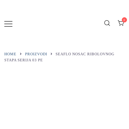
Preskoči
na
sadržaj
0
MARINA
BLUE
HOME
PROIZVODI
SEAFLO NOSAC RIBOLOVNOG
STAPA SERIJA 03 PE