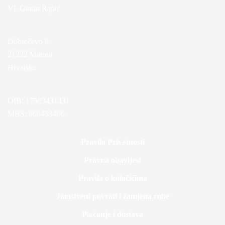
Vl. Goran Rapić
Dobrečevo 8.
21222 Marina
Hrvatska
OIB: 17503431431
MBS: 060453406
Pravila Privatnosti
Pravna obavijest
Pravila o kolačićima
Jamstveni povrati i zamjena robe
Plaćanje i dostava