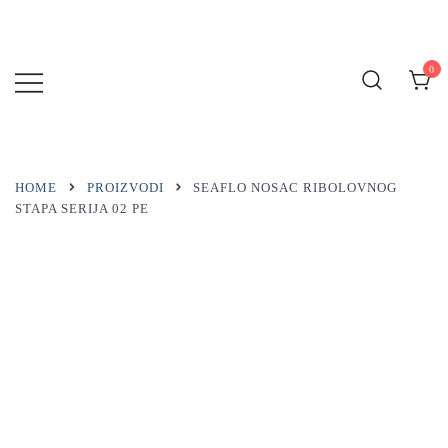
Preskoči
na
sadržaj
0
MARINA
BLUE
HOME
PROIZVODI
SEAFLO NOSAC RIBOLOVNOG
STAPA SERIJA 02 PE