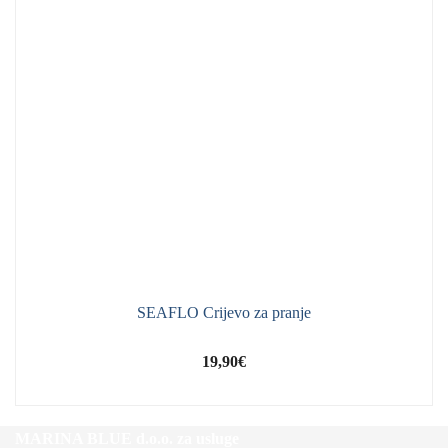
SEAFLO Crijevo za pranje
19,90
€
MARINA BLUE d.o.o. za usluge