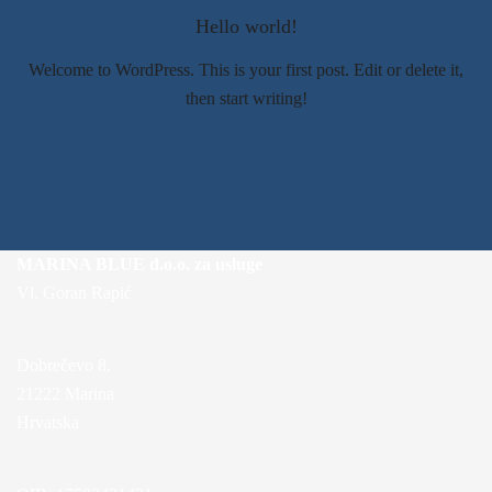
Hello world!
Welcome to WordPress. This is your first post. Edit or delete it,
then start writing!
MARINA BLUE d.o.o. za usluge
Vl. Goran Rapić
Dobrečevo 8.
21222 Marina
Hrvatska