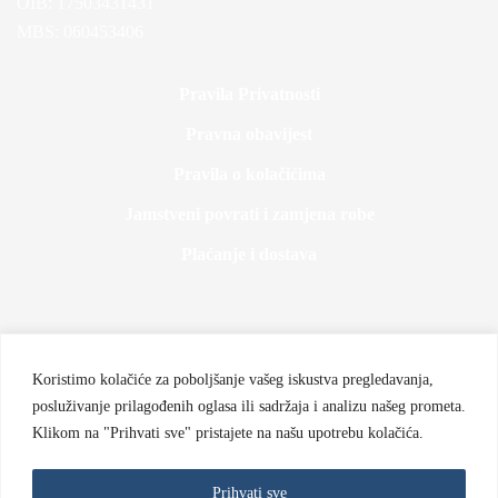
OIB: 17503431431
MBS: 060453406
Pravila Privatnosti
Pravna obavijest
Pravila o kolačićima
Jamstveni povrati i zamjena robe
Plaćanje i dostava
Koristimo kolačiće za poboljšanje vašeg iskustva pregledavanja,
posluživanje prilagođenih oglasa ili sadržaja i analizu našeg prometa.
Klikom na "Prihvati sve" pristajete na našu upotrebu kolačića.
Prihvati sve